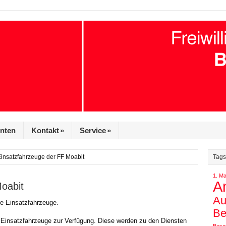
enten
Kontakt
»
Service
»
insatzfahrzeuge der FF Moabit
Tags
1. Ma
An
oabit
Au
e Einsatzfahrzeuge.
Be
Einsatzfahrzeuge zur Verfügung. Diese werden zu den Diensten