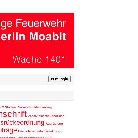
i
2 Staffeln
Alarmfahrt
Alarmierung
schrift
Archiv
Ausrückebereich
srückeordnung
Ausrüstung
iträge
Berufsfeuerwehr
Besetzung