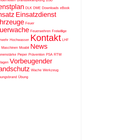
nderheiten
Brandbekämpfung
BSB
enstplan
DLK
DME
Downloads
eBook
nsatz
Einsatzdienst
hrzeuge
Feuer
uerwache
Feuerwehren
Freiwillige
Kontakt
rwehr
Hochwasser
LHF
News
Maschinen
Moabit
onenstärke
Pieper
Prävention
PSA
RTW
Vorbeugender
lagen
andschutz
Wache
Werkzeug
ungsbrand
Übung