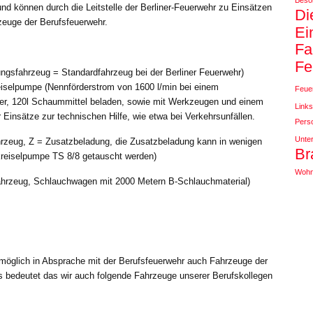
Beso
und können durch die Leitstelle der Berliner-Feuerwehr zu Einsätzen
Di
zeuge der Berufsfeuerwehr.
Ei
Fa
Fe
ungsfahrzeug = Standardfahrzeug bei der Berliner Feuerwehr)
eiselpumpe (Nennförderstrom von 1600 l/min bei einem
Feue
ser, 120l Schaummittel beladen, sowie mit Werkzeugen und einem
Links
 Einsätze zur technischen Hilfe, wie etwa bei Verkehrsunfällen.
Pers
Unter
rzeug, Z = Zusatzbeladung, die Zusatzbeladung kann in wenigen
Br
kreiselpumpe TS 8/8 getauscht werden)
Wohn
hrzeug, Schlauchwagen mit 2000 Metern B-Schlauchmaterial)
 möglich in Absprache mit der Berufsfeuerwehr auch Fahrzeuge der
s bedeutet das wir auch folgende Fahrzeuge unserer Berufskollegen